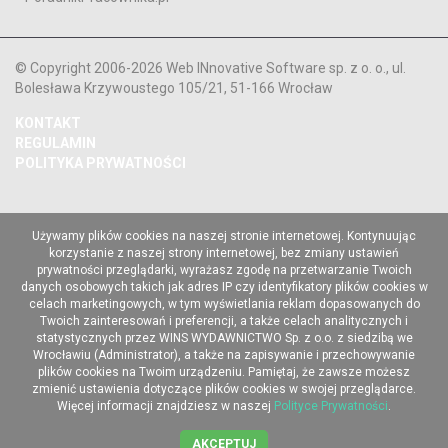
© Copyright 2006-2026 Web INnovative Software sp. z o. o., ul.
Bolesława Krzywoustego 105/21, 51-166 Wrocław
KONTAKT
REGULAMIN
POLITYKA PRYWATNOŚCI
Używamy plików cookies na naszej stronie internetowej. Kontynuując
korzystanie z naszej strony internetowej, bez zmiany ustawień
prywatności przeglądarki, wyrażasz zgodę na przetwarzanie Twoich
danych osobowych takich jak adres IP czy identyfikatory plików cookies w
celach marketingowych, w tym wyświetlania reklam dopasowanych do
Twoich zainteresowań i preferencji, a także celach analitycznych i
statystycznych przez WINS WYDAWNICTWO Sp. z o.o. z siedzibą we
Wrocławiu (Administrator), a także na zapisywanie i przechowywanie
plików cookies na Twoim urządzeniu. Pamiętaj, że zawsze możesz
zmienić ustawienia dotyczące plików cookies w swojej przeglądarce.
Więcej informacji znajdziesz w naszej
Polityce Prywatności
.
AKCEPTUJ