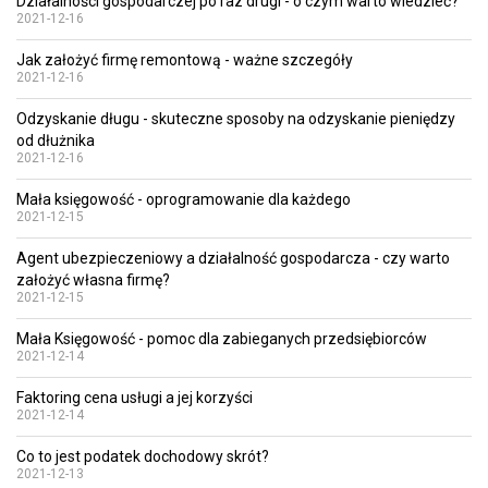
Działalności gospodarczej po raz drugi - o czym warto wiedzieć?
2021-12-16
Jak założyć firmę remontową - ważne szczegóły
2021-12-16
Odzyskanie długu - skuteczne sposoby na odzyskanie pieniędzy
od dłużnika
2021-12-16
Mała księgowość - oprogramowanie dla każdego
2021-12-15
Agent ubezpieczeniowy a działalność gospodarcza - czy warto
założyć własna firmę?
2021-12-15
Mała Księgowość - pomoc dla zabieganych przedsiębiorców
2021-12-14
Faktoring cena usługi a jej korzyści
2021-12-14
Co to jest podatek dochodowy skrót?
2021-12-13