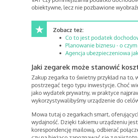
obiektywne, lecz nie pozbawione wyobraźn
Zobacz też:
Co to jest podatek dochodo
Planowanie biznesu - o czym
Agencja ubezpieczeniowa ja
Jaki zegarek może stanowić kosz
Zakup zegarka to świetny przykład na to, 
postrzegać tego typu inwestycje. Choć wi
jako wydatek prywatny, w praktyce najpr
wykorzystywalibyśmy urządzenie do celó
Mowa tutaj o zegarkach smart, oferującyc
wydajność. Dzięki takiemu urządzeniu jes
korespondencję mailową, odbierać połącze
czy na bieżąco zapoznawać się z najistot