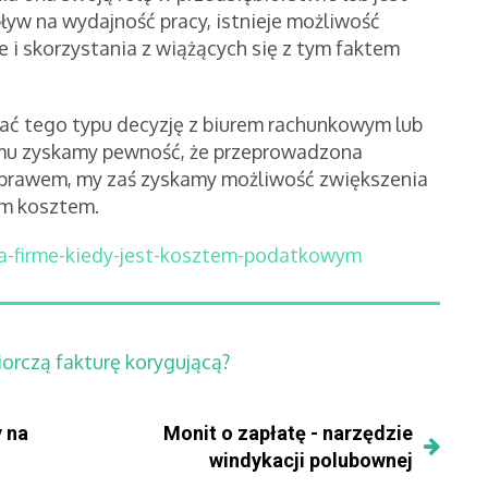
yw na wydajność pracy, istnieje możliwość
 i skorzystania z wiążących się z tym faktem
ć tego typu decyzję z biurem rachunkowym lub
emu zyskamy pewność, że przeprowadzona
 prawem, my zaś zyskamy możliwość zwiększenia
ym kosztem.
na-firme-kiedy-jest-kosztem-podatkowym
iorczą fakturę korygującą?
 na
Monit o zapłatę - narzędzie
windykacji polubownej