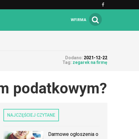
WFIRMA
Dodano:
2021-12-22
Tag:
zegarek na firmę
tem podatkowym?
NAJCZĘŚCIEJ CZYTANE
Darmowe ogłoszenia o