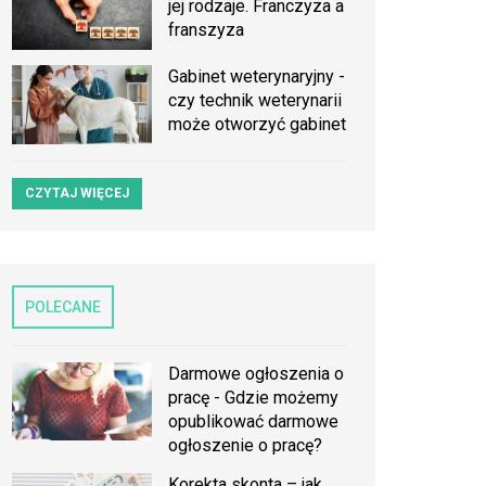
jej rodzaje. Franczyza a
franszyza
Gabinet weterynaryjny -
czy technik weterynarii
może otworzyć gabinet
CZYTAJ WIĘCEJ
POLECANE
Darmowe ogłoszenia o
pracę - Gdzie możemy
opublikować darmowe
ogłoszenie o pracę?
Korekta skonta – jak