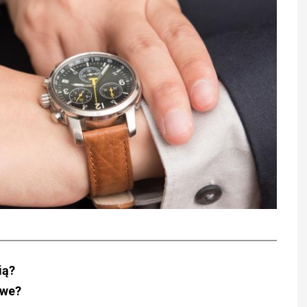
ią?
owe?