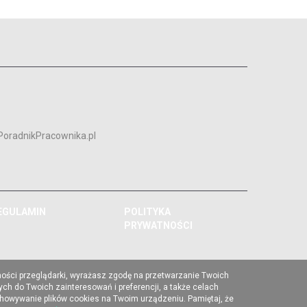
PoradnikPracownika.pl
EGULAMIN
POLITYKA
PRYWATNOŚCI
ności przeglądarki, wyrażasz zgodę na przetwarzanie Twoich
ch do Twoich zainteresowań i preferencji, a także celach
chowywanie plików cookies na Twoim urządzeniu. Pamiętaj, że