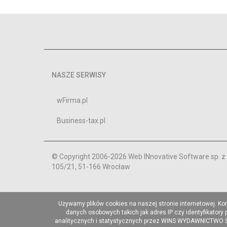
NASZE SERWISY
wFirma.pl
Business-tax.pl
© Copyright 2006-2026 Web INnovative Software sp. z o
105/21, 51-166 Wrocław
Używamy plików cookies na naszej stronie internetowej. Ko
danych osobowych takich jak adres IP czy identyfikatory
analitycznych i statystycznych przez WINS WYDAWNICTWO Sp. 