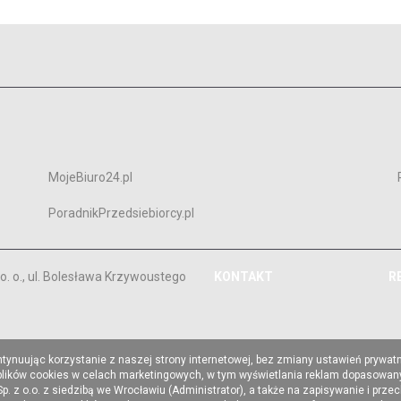
MojeBiuro24.pl
PoradnikPrzedsiebiorcy.pl
. o., ul. Bolesława Krzywoustego
KONTAKT
R
ntynuując korzystanie z naszej strony internetowej, bez zmiany ustawień prywat
 plików cookies w celach marketingowych, w tym wyświetlania reklam dopasowany
z o.o. z siedzibą we Wrocławiu (Administrator), a także na zapisywanie i prze