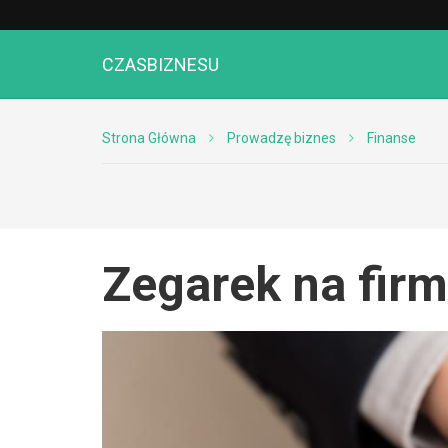
CZASBIZNESU
Strona Główna
Prowadzę biznes
Finanse
Zegarek na fir