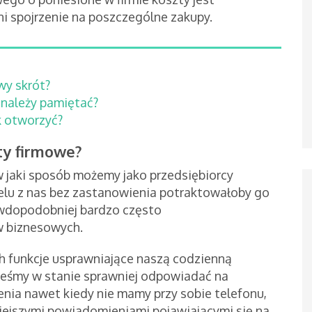
i spojrzenie na poszczególne zakupy.
wy skrót?
 należy pamiętać?
k otworzyć?
ty firmowe?
w jaki sposób możemy jako przedsiębiorcy
elu z nas bez zastanowienia potraktowałoby go
awdopodobniej bardzo często
w biznesowych.
h funkcje usprawniające naszą codzienną
teśmy w stanie sprawniej odpowiadać na
nia nawet kiedy nie mamy przy sobie telefonu,
niejszymi powiadomieniami pojawiającymi się na