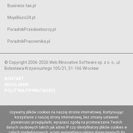
Business-tax.pl
MojeBiuro24.pl
PoradnikPrzedsiebiorcy.pl
PoradnikPracownika.pl
© Copyright 2006-2026 Web INnovative Software sp. z o. o., ul.
Bolesława Krzywoustego 105/21, 51-166 Wrocław
KONTAKT
REGULAMIN
POLITYKA PRYWATNOŚCI
Używamy plików cookies na naszej stronie internetowej. Kontynuując
korzystanie z naszej strony internetowej, bez zmiany ustawień
prywatności przeglądarki, wyrażasz zgodę na przetwarzanie Twoich
danych osobowych takich jak adres IP czy identyfikatory plików cookies w
celach marketingowych, w tym wyświetlania reklam dopasowanych do