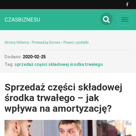
CZASBIZNESU
Toggl
navig
Strona Główna
Prowadzę biznes
Prawo i podatki
Dodano:
2020-02-25
Tag:
sprzedaż części składowej środka trwałego
Sprzedaż części składowej
środka trwałego – jak
wpływa na amortyzację?