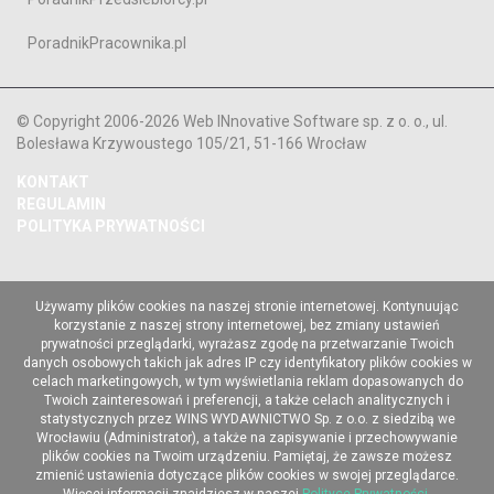
PoradnikPracownika.pl
© Copyright 2006-2026 Web INnovative Software sp. z o. o., ul.
Bolesława Krzywoustego 105/21, 51-166 Wrocław
KONTAKT
REGULAMIN
POLITYKA PRYWATNOŚCI
Używamy plików cookies na naszej stronie internetowej. Kontynuując
korzystanie z naszej strony internetowej, bez zmiany ustawień
prywatności przeglądarki, wyrażasz zgodę na przetwarzanie Twoich
danych osobowych takich jak adres IP czy identyfikatory plików cookies w
celach marketingowych, w tym wyświetlania reklam dopasowanych do
Twoich zainteresowań i preferencji, a także celach analitycznych i
statystycznych przez WINS WYDAWNICTWO Sp. z o.o. z siedzibą we
Wrocławiu (Administrator), a także na zapisywanie i przechowywanie
plików cookies na Twoim urządzeniu. Pamiętaj, że zawsze możesz
zmienić ustawienia dotyczące plików cookies w swojej przeglądarce.