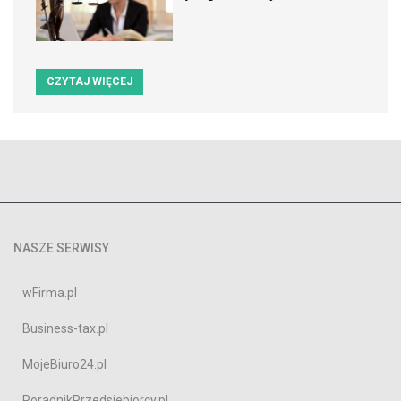
CZYTAJ WIĘCEJ
NASZE SERWISY
wFirma.pl
Business-tax.pl
MojeBiuro24.pl
PoradnikPrzedsiebiorcy.pl