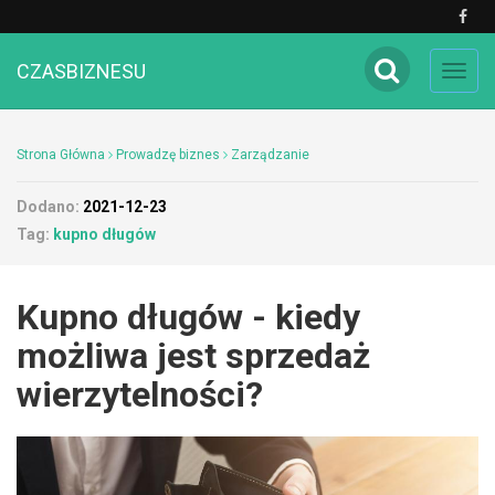
CZASBIZNESU
Toggl
navig
Strona Główna
Prowadzę biznes
Zarządzanie
Dodano:
2021-12-23
Tag:
kupno długów
Kupno długów - kiedy
możliwa jest sprzedaż
wierzytelności?