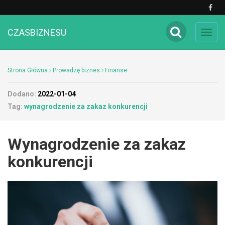
CZASBIZNESU
Toggl
navig
Strona Główna
Prowadzę biznes
Finanse
Dodano:
2022-01-04
Tag:
wynagrodzenie za zakaz konkurencji
Wynagrodzenie za zakaz
konkurencji