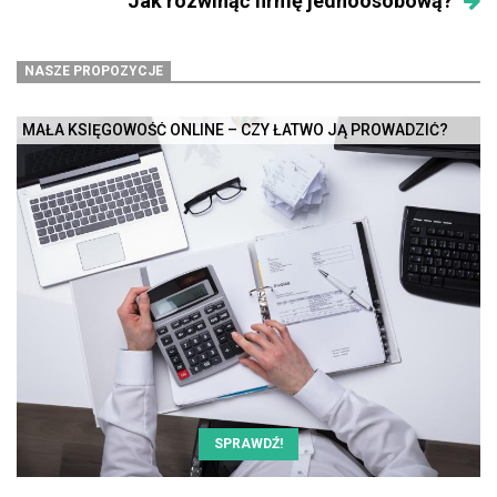
Jak rozwinąć firmę jednoosobową?
NASZE PROPOZYCJE
MAŁA KSIĘGOWOŚĆ ONLINE – CZY ŁATWO JĄ PROWADZIĆ?
SPRAWDŹ!