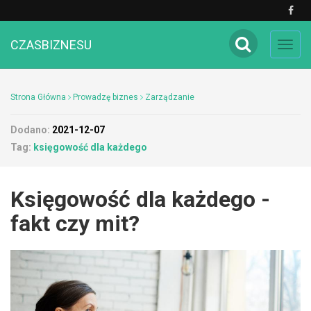
CZASBIZNESU
Toggl
navig
Strona Główna
Prowadzę biznes
Zarządzanie
Dodano:
2021-12-07
Tag:
księgowość dla każdego
Księgowość dla każdego -
fakt czy mit?