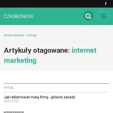
CZASBIZNESU
Toggl
navig
Strona Główna
Tematy
Artykuły otagowane:
internet
marketing
TYTUŁ
Jak reklamować małą firmę - główne zasady
2021-12-27