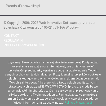
PoradnikPracownika.pl
© Copyright 2006-2026 Web INnovative Software sp. z o. o., ul.
Bolesława Krzywoustego 105/21, 51-166 Wrocław
KONTAKT
REGULAMIN
POLITYKA PRYWATNOŚCI
Używamy plików cookies na naszej stronie internetowej. Kontynuując
korzystanie z naszej strony internetowej, bez zmiany ustawień
prywatności przeglądarki, wyrażasz zgodę na przetwarzanie Twoich
danych osobowych takich jak adres IP czy identyfikatory plików cookies w
celach marketingowych, w tym wyświetlania reklam dopasowanych do
Twoich zainteresowań i preferencji, a także celach analitycznych i
statystycznych przez WINS WYDAWNICTWO Sp. z o.o. z siedzibą we
Wrocławiu (Administrator), a także na zapisywanie i przechowywanie
plików cookies na Twoim urządzeniu. Pamiętaj, że zawsze możesz
zmienić ustawienia dotyczące plików cookies w swojej przeglądarce.
Więcej informacji znajdziesz w naszej
Polityce Prywatności
.