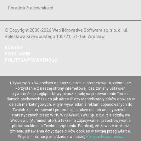
PoradnikPracownika.pl
© Copyright 2006-2026 Web INnovative Software sp. z o. o., ul.
Bolesława Krzywoustego 105/21, 51-166 Wrocław
KONTAKT
REGULAMIN
POLITYKA PRYWATNOŚCI
Używamy plików cookies na naszej stronie internetowej. Kontynuując
korzystanie z naszej strony internetowej, bez zmiany ustawień
prywatności przeglądarki, wyrażasz zgodę na przetwarzanie Twoich
danych osobowych takich jak adres IP czy identyfikatory plików cookies w
celach marketingowych, w tym wyświetlania reklam dopasowanych do
Twoich zainteresowań i preferencji, a także celach analitycznych i
statystycznych przez WINS WYDAWNICTWO Sp. z o.o. z siedzibą we
Wrocławiu (Administrator), a także na zapisywanie i przechowywanie
plików cookies na Twoim urządzeniu. Pamiętaj, że zawsze możesz
zmienić ustawienia dotyczące plików cookies w swojej przeglądarce.
Więcej informacji znajdziesz w naszej
Polityce Prywatności
.