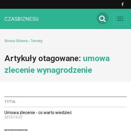
CZASBIZNESU
Toggl
navig
Strona Główna
Tematy
Artykuły otagowane:
umowa
zlecenie wynagrodzenie
TYTUŁ
Umowa zlecenie - co warto wiedzieć
2015-10-27