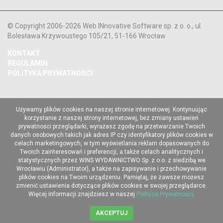
© Copyright 2006-2026 Web INnovative Software sp. z o. o., ul.
Bolesława Krzywoustego 105/21, 51-166 Wrocław
KONTAKT
REGULAMIN
POLITYKA PRYWATNOŚCI
Używamy plików cookies na naszej stronie internetowej. Kontynuując
korzystanie z naszej strony internetowej, bez zmiany ustawień
prywatności przeglądarki, wyrażasz zgodę na przetwarzanie Twoich
danych osobowych takich jak adres IP czy identyfikatory plików cookies w
celach marketingowych, w tym wyświetlania reklam dopasowanych do
Twoich zainteresowań i preferencji, a także celach analitycznych i
statystycznych przez WINS WYDAWNICTWO Sp. z o.o. z siedzibą we
Wrocławiu (Administrator), a także na zapisywanie i przechowywanie
plików cookies na Twoim urządzeniu. Pamiętaj, że zawsze możesz
zmienić ustawienia dotyczące plików cookies w swojej przeglądarce.
Więcej informacji znajdziesz w naszej
Polityce Prywatności
.
AKCEPTUJ