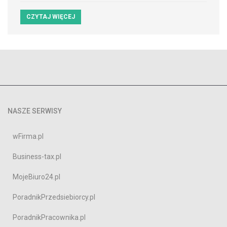
CZYTAJ WIĘCEJ
NASZE SERWISY
wFirma.pl
Business-tax.pl
MojeBiuro24.pl
PoradnikPrzedsiebiorcy.pl
PoradnikPracownika.pl