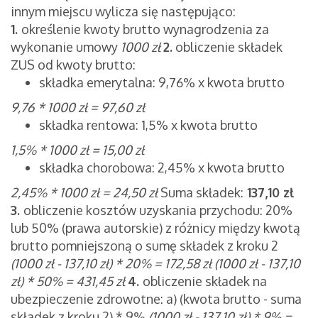
innym miejscu wylicza się następująco:
1.
określenie kwoty brutto wynagrodzenia za
wykonanie umowy
1000 zł
2.
obliczenie składek
ZUS od kwoty brutto:
składka emerytalna: 9,76% x kwota brutto
9,76 * 1000 zł = 97,60 zł
składka rentowa: 1,5% x kwota brutto
1,5% * 1000 zł = 15,00
zł
składka chorobowa: 2,45% x kwota brutto
2,45% * 1000 zł =
24,50 zł
Suma składek:
137,10 zł
3.
obliczenie kosztów uzyskania przychodu:
20%
lub 50% (prawa autorskie) z różnicy między kwotą
brutto pomniejszoną o sumę składek z kroku 2
(1000 zł - 137,10 zł) * 20% = 172,58 zł
(1000 zł - 137,10
zł) * 50% = 431,45 zł
4.
obliczenie składek na
ubezpieczenie zdrowotne:
a) (kwota brutto - suma
składek z kroku 2) * 9%
(1000 zł - 137,10 zł) * 9% =