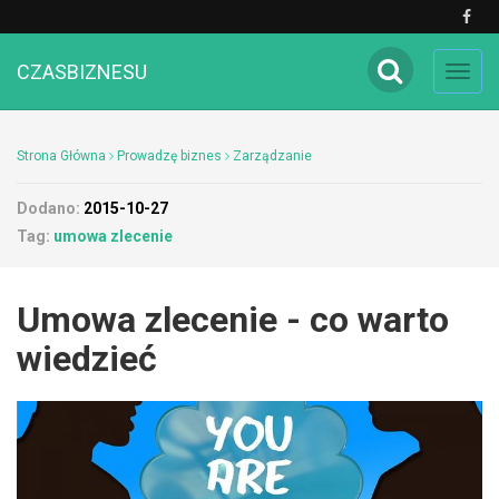
CZASBIZNESU
Toggl
navig
Strona Główna
Prowadzę biznes
Zarządzanie
Dodano:
2015-10-27
Tag:
umowa zlecenie
Umowa zlecenie - co warto
wiedzieć