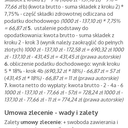
77,66 zł
b) (kwota brutto - suma składek z kroku 2) *
7,75% - część składki zdrowotnej odliczana od
podatku dochodowego
(1000 zł - 137,10 zł) * 7,75%
= 66,87 zł
5.
ustalenie podstawy do
opodatkowania:
kwota brutto - suma składek z
kroku 2 - krok 3 (wynik należy zaokrąglić do pełnych
złotych)
1000 zł - 137,10 zł - 172,58 zł = 690,32
zł
1000
zł - 137,10 zł -
431,45 zł = 431,45 zł (prawa autorskie)
6.
obliczenie podatku dochodowego: wynik kroku
5 * 18% - krok 4b
(690,32
zł
* 18%) - 66,87 zł = 57 zł
(
431,45 zł * 18%) - 66,87 zł = 11 zł (prawa autorskie)
7.
kwota netto do wypłaty: kwota brutto - 2 - 4a - 6
1000 zł -
137,10 zł - 77,66 zł - 57zł = 728,24 zł
1000 zł -
137,10 zł - 77,66 zł -
11 zł = 774,24 zł (prawa autorskie)
Umowa zlecenie - wady i zalety
Zalety
umowy zlecenie
: + swoboda zawierania i