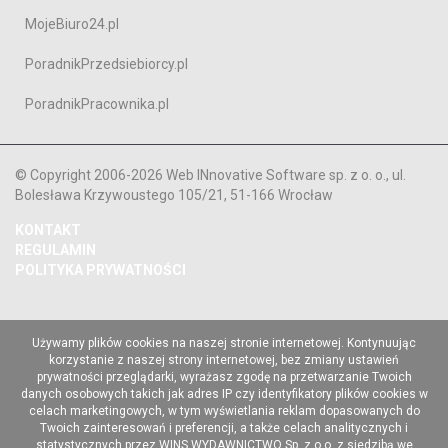
MojeBiuro24.pl
PoradnikPrzedsiebiorcy.pl
PoradnikPracownika.pl
© Copyright 2006-2026 Web INnovative Software sp. z o. o., ul.
Bolesława Krzywoustego 105/21, 51-166 Wrocław
KONTAKT
REGULAMIN
POLITYKA PRYWATNOŚCI
Używamy plików cookies na naszej stronie internetowej. Kontynuując
korzystanie z naszej strony internetowej, bez zmiany ustawień
prywatności przeglądarki, wyrażasz zgodę na przetwarzanie Twoich
danych osobowych takich jak adres IP czy identyfikatory plików cookies w
celach marketingowych, w tym wyświetlania reklam dopasowanych do
Twoich zainteresowań i preferencji, a także celach analitycznych i
statystycznych przez WINS WYDAWNICTWO Sp. z o.o. z siedzibą we