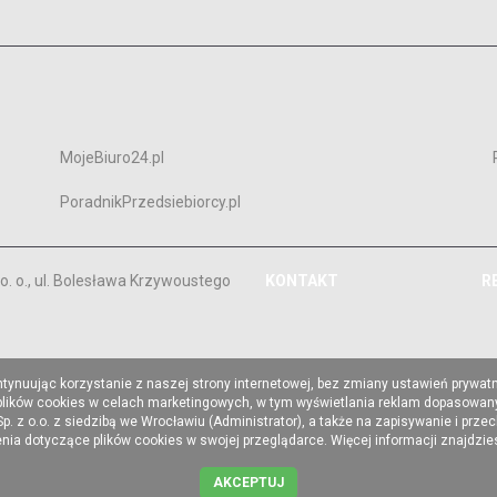
MojeBiuro24.pl
PoradnikPrzedsiebiorcy.pl
. o., ul. Bolesława Krzywoustego
KONTAKT
R
ntynuując korzystanie z naszej strony internetowej, bez zmiany ustawień prywat
 plików cookies w celach marketingowych, w tym wyświetlania reklam dopasowany
z o.o. z siedzibą we Wrocławiu (Administrator), a także na zapisywanie i prze
a dotyczące plików cookies w swojej przeglądarce. Więcej informacji znajdzi
AKCEPTUJ