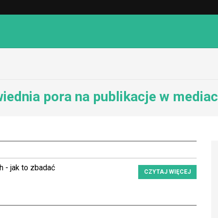
iednia pora na publikacje w media
h - jak to zbadać
CZYTAJ WIĘCEJ