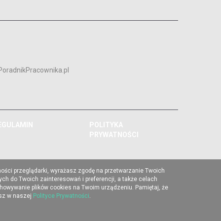
PoradnikPracownika.pl
EGULAMIN
POLITYKA
PRYWATNOŚCI
ności przeglądarki, wyrażasz zgodę na przetwarzanie Twoich
ch do Twoich zainteresowań i preferencji, a także celach
chowywanie plików cookies na Twoim urządzeniu. Pamiętaj, że
esz w naszej
Polityce Prywatności
.