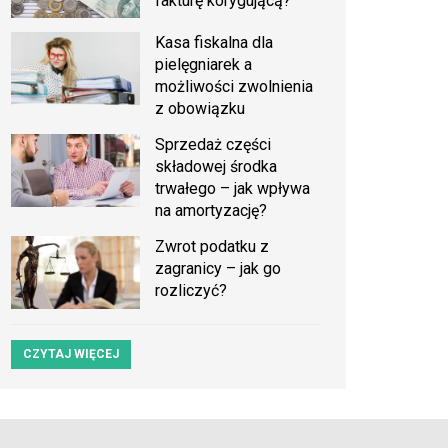
fakturę korygującą?
Kasa fiskalna dla
pielęgniarek a
możliwości zwolnienia
z obowiązku
Sprzedaż części
składowej środka
trwałego – jak wpływa
na amortyzację?
Zwrot podatku z
zagranicy – jak go
rozliczyć?
CZYTAJ WIĘCEJ