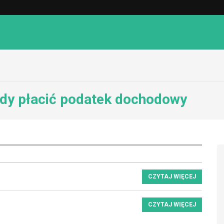
edy płacić podatek dochodowy
CZYTAJ WIĘCEJ
CZYTAJ WIĘCEJ