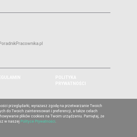
PoradnikPracownika.pl
EGULAMIN
POLITYKA
PRYWATNOŚCI
ności przeglądarki, wyrażasz zgodę na przetwarzanie Twoich
ch do Twoich zainteresowań i preferencji, a także celach
chowywanie plików cookies na Twoim urządzeniu. Pamiętaj, że
esz w naszej
Polityce Prywatności
.