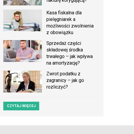
fakturę korygującą?
Kasa fiskalna dla
pielęgniarek a
możliwości zwolnienia
z obowiązku
Sprzedaż części
składowej środka
trwałego – jak wpływa
na amortyzację?
Zwrot podatku z
zagranicy – jak go
rozliczyć?
CZYTAJ WIĘCEJ