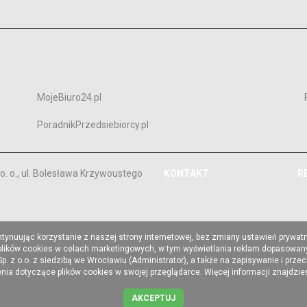
MojeBiuro24.pl
PoradnikPrzedsiebiorcy.pl
. o., ul. Bolesława Krzywoustego
KONTAKT
R
ntynuując korzystanie z naszej strony internetowej, bez zmiany ustawień prywat
 plików cookies w celach marketingowych, w tym wyświetlania reklam dopasowany
z o.o. z siedzibą we Wrocławiu (Administrator), a także na zapisywanie i prze
a dotyczące plików cookies w swojej przeglądarce. Więcej informacji znajdzi
AKCEPTUJ