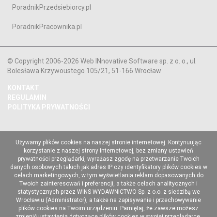
PoradnikPrzedsiebiorcy.pl
PoradnikPracownika.pl
© Copyright 2006-2026 Web INnovative Software sp. z o. o., ul.
Bolesława Krzywoustego 105/21, 51-166 Wrocław
KONTAKT
REGULAMIN
POLITYKA PRYWATNOŚCI
Używamy plików cookies na naszej stronie internetowej. Kontynuując
korzystanie z naszej strony internetowej, bez zmiany ustawień
prywatności przeglądarki, wyrażasz zgodę na przetwarzanie Twoich
danych osobowych takich jak adres IP czy identyfikatory plików cookies w
celach marketingowych, w tym wyświetlania reklam dopasowanych do
Twoich zainteresowań i preferencji, a także celach analitycznych i
statystycznych przez WINS WYDAWNICTWO Sp. z o.o. z siedzibą we
Wrocławiu (Administrator), a także na zapisywanie i przechowywanie
plików cookies na Twoim urządzeniu. Pamiętaj, że zawsze możesz
zmienić ustawienia dotyczące plików cookies w swojej przeglądarce.