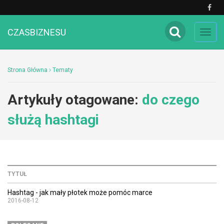
CZASBIZNESU
Toggl
navig
Strona Główna
Tematy
Artykuły otagowane:
do czego
służą hashtagi
TYTUŁ
Hashtag - jak mały płotek może pomóc marce
2016-08-12