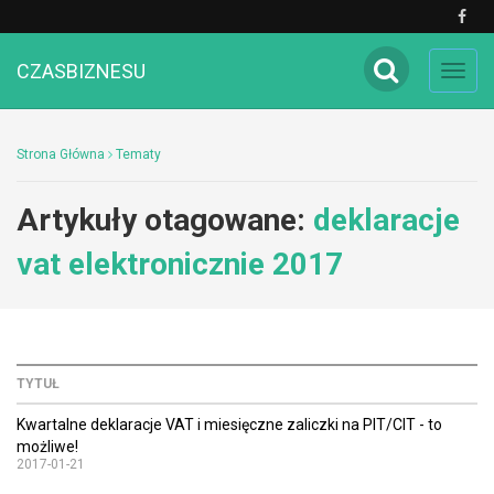
CZASBIZNESU
Toggl
navig
Strona Główna
Tematy
Artykuły otagowane:
deklaracje
vat elektronicznie 2017
TYTUŁ
Kwartalne deklaracje VAT i miesięczne zaliczki na PIT/CIT - to
możliwe!
2017-01-21