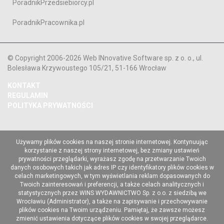
PoradnikPrzedsiebiorcy.pl
PoradnikPracownika.pl
© Copyright 2006-2026 Web INnovative Software sp. z o. o., ul.
Bolesława Krzywoustego 105/21, 51-166 Wrocław
KONTAKT
REGULAMIN
POLITYKA PRYWATNOŚCI
Używamy plików cookies na naszej stronie internetowej. Kontynuując
korzystanie z naszej strony internetowej, bez zmiany ustawień
prywatności przeglądarki, wyrażasz zgodę na przetwarzanie Twoich
danych osobowych takich jak adres IP czy identyfikatory plików cookies w
celach marketingowych, w tym wyświetlania reklam dopasowanych do
Twoich zainteresowań i preferencji, a także celach analitycznych i
statystycznych przez WINS WYDAWNICTWO Sp. z o.o. z siedzibą we
Wrocławiu (Administrator), a także na zapisywanie i przechowywanie
plików cookies na Twoim urządzeniu. Pamiętaj, że zawsze możesz
zmienić ustawienia dotyczące plików cookies w swojej przeglądarce.