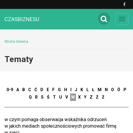
CZASBIZNESU
Toggl
navig
Strona Główna
Tematy
0-9
A
B
C
Ć
D
E
F
G
H
I
J
K
L
Ł
M
N
O
Ó
P
Q
R
S
Ś
T
U
V
W
X
Y
Z
Ź
Ż
w czym pomaga obserwacja wskaźnika odrzuceń
w jakich mediach społecznościowych promować firmę
w sieci