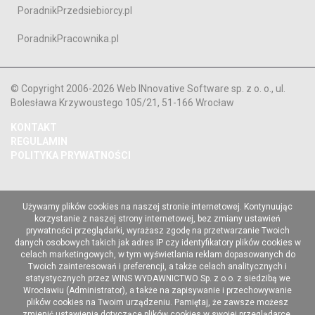
PoradnikPrzedsiebiorcy.pl
PoradnikPracownika.pl
© Copyright 2006-2026 Web INnovative Software sp. z o. o., ul.
Bolesława Krzywoustego 105/21, 51-166 Wrocław
KONTAKT
REGULAMIN
POLITYKA PRYWATNOŚCI
Używamy plików cookies na naszej stronie internetowej. Kontynuując
korzystanie z naszej strony internetowej, bez zmiany ustawień
prywatności przeglądarki, wyrażasz zgodę na przetwarzanie Twoich
danych osobowych takich jak adres IP czy identyfikatory plików cookies w
celach marketingowych, w tym wyświetlania reklam dopasowanych do
Twoich zainteresowań i preferencji, a także celach analitycznych i
statystycznych przez WINS WYDAWNICTWO Sp. z o.o. z siedzibą we
Wrocławiu (Administrator), a także na zapisywanie i przechowywanie
plików cookies na Twoim urządzeniu. Pamiętaj, że zawsze możesz
zmienić ustawienia dotyczące plików cookies w swojej przeglądarce.