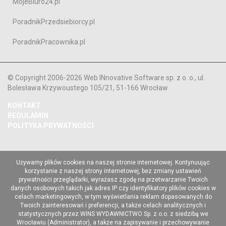
MojeBiuro24.pl
PoradnikPrzedsiebiorcy.pl
PoradnikPracownika.pl
© Copyright 2006-2026 Web INnovative Software sp. z o. o., ul.
Bolesława Krzywoustego 105/21, 51-166 Wrocław
KONTAKT
REGULAMIN
POLITYKA PRYWATNOŚCI
Używamy plików cookies na naszej stronie internetowej. Kontynuując
korzystanie z naszej strony internetowej, bez zmiany ustawień
prywatności przeglądarki, wyrażasz zgodę na przetwarzanie Twoich
danych osobowych takich jak adres IP czy identyfikatory plików cookies w
celach marketingowych, w tym wyświetlania reklam dopasowanych do
Twoich zainteresowań i preferencji, a także celach analitycznych i
statystycznych przez WINS WYDAWNICTWO Sp. z o.o. z siedzibą we
Wrocławiu (Administrator), a także na zapisywanie i przechowywanie