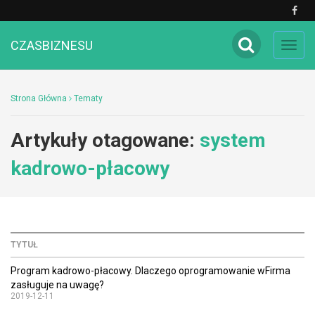
CZASBIZNESU
Toggl
navig
Strona Główna
Tematy
Artykuły otagowane:
system
kadrowo-płacowy
TYTUŁ
Program kadrowo-płacowy. Dlaczego oprogramowanie wFirma
zasługuje na uwagę?
2019-12-11