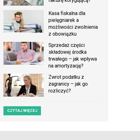
fakturę korygującą?
Kasa fiskalna dla
pielęgniarek a
możliwości zwolnienia
z obowiązku
Sprzedaż części
składowej środka
trwałego – jak wpływa
na amortyzację?
Zwrot podatku z
zagranicy – jak go
rozliczyć?
CZYTAJ WIĘCEJ