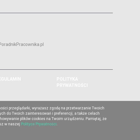
PoradnikPracownika.pl
EGULAMIN
POLITYKA
PRYWATNOŚCI
ności przeglądarki, wyrażasz zgodę na przetwarzanie Twoich
ch do Twoich zainteresowań i preferencji, a także celach
chowywanie plików cookies na Twoim urządzeniu. Pamiętaj, że
esz w naszej
Polityce Prywatności
.