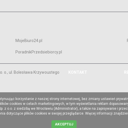
MojeBiuro24.pl
PoradnikPrzedsiebiorcy.pl
. o., ul. Bolesława Krzywoustego
KONTAKT
R
ntynuując korzystanie z naszej strony internetowej, bez zmiany ustawień prywat
 plików cookies w celach marketingowych, w tym wyświetlania reklam dopasowany
z o.o. z siedzibą we Wrocławiu (Administrator), a także na zapisywanie i prze
a dotyczące plików cookies w swojej przeglądarce. Więcej informacji znajdzi
AKCEPTUJ