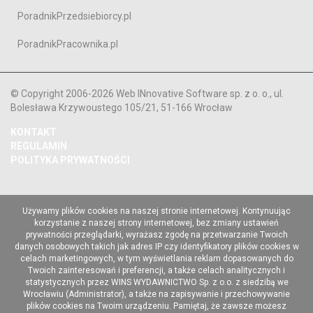
PoradnikPrzedsiebiorcy.pl
PoradnikPracownika.pl
© Copyright 2006-2026 Web INnovative Software sp. z o. o., ul.
Bolesława Krzywoustego 105/21, 51-166 Wrocław
KONTAKT
REGULAMIN
POLITYKA PRYWATNOŚCI
Używamy plików cookies na naszej stronie internetowej. Kontynuując
korzystanie z naszej strony internetowej, bez zmiany ustawień
prywatności przeglądarki, wyrażasz zgodę na przetwarzanie Twoich
danych osobowych takich jak adres IP czy identyfikatory plików cookies w
celach marketingowych, w tym wyświetlania reklam dopasowanych do
Twoich zainteresowań i preferencji, a także celach analitycznych i
statystycznych przez WINS WYDAWNICTWO Sp. z o.o. z siedzibą we
Wrocławiu (Administrator), a także na zapisywanie i przechowywanie
plików cookies na Twoim urządzeniu. Pamiętaj, że zawsze możesz