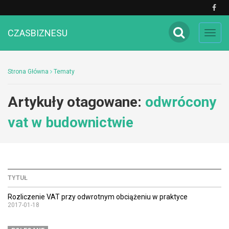
CZASBIZNESU
Toggl
navig
Strona Główna
Tematy
Artykuły otagowane:
odwrócony
vat w budownictwie
TYTUŁ
Rozliczenie VAT przy odwrotnym obciążeniu w praktyce
2017-01-18