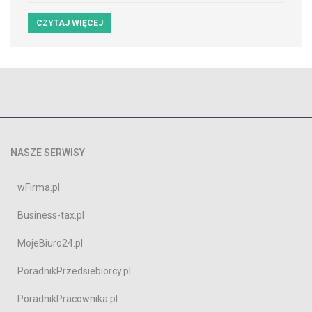
CZYTAJ WIĘCEJ
NASZE SERWISY
wFirma.pl
Business-tax.pl
MojeBiuro24.pl
PoradnikPrzedsiebiorcy.pl
PoradnikPracownika.pl