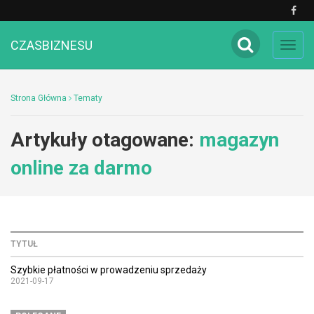
CZASBIZNESU
Toggl
navig
Strona Główna
Tematy
Artykuły otagowane:
magazyn
online za darmo
TYTUŁ
Szybkie płatności w prowadzeniu sprzedaży
2021-09-17