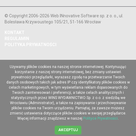
© Copyright 2006-2026 Web INnovative Software sp. z o. o., ul.
Bolesława Krzywoustego 105/21, 51-166 Wrocław
KONTAKT
REGULAMIN
POLITYKA PRYWATNOŚCI
Używamy plików cookies na naszej stronie internetowej. Kontynuując
korzystanie z naszej strony internetowej, bez zmiany ustawień
prywatności przeglądarki, wyrażasz zgodę na przetwarzanie Twoich
danych osobowych takich jak adres IP czy identyfikatory plików cookies w
celach marketingowych, w tym wyświetlania reklam dopasowanych do
Twoich zainteresowań i preferencji, a także celach analitycznych i
statystycznych przez WINS WYDAWNICTWO Sp. z o.o. z siedzibą we
Wrocławiu (Administrator), a także na zapisywanie i przechowywanie
plików cookies na Twoim urządzeniu. Pamiętaj, że zawsze możesz
zmienić ustawienia dotyczące plików cookies w swojej przeglądarce.
Więcej informacji znajdziesz w naszej
Polityce Prywatności
.
AKCEPTUJ