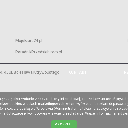
MojeBiuro24.pl
PoradnikPrzedsiebiorcy.pl
. o., ul. Bolesława Krzywoustego
KONTAKT
R
ntynuując korzystanie z naszej strony internetowej, bez zmiany ustawień prywat
 plików cookies w celach marketingowych, w tym wyświetlania reklam dopasowany
z o.o. z siedzibą we Wrocławiu (Administrator), a także na zapisywanie i prze
a dotyczące plików cookies w swojej przeglądarce. Więcej informacji znajdzi
AKCEPTUJ