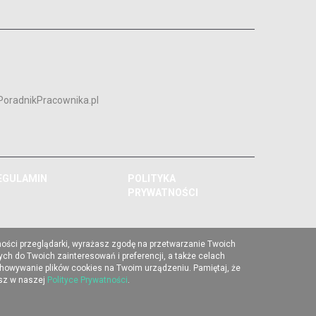
PoradnikPracownika.pl
EGULAMIN
POLITYKA
PRYWATNOŚCI
ności przeglądarki, wyrażasz zgodę na przetwarzanie Twoich
ch do Twoich zainteresowań i preferencji, a także celach
chowywanie plików cookies na Twoim urządzeniu. Pamiętaj, że
esz w naszej
Polityce Prywatności
.