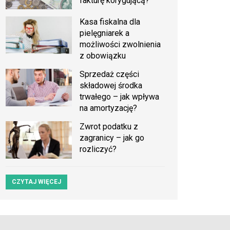
fakturę korygującą?
Kasa fiskalna dla
pielęgniarek a
możliwości zwolnienia
z obowiązku
Sprzedaż części
składowej środka
trwałego – jak wpływa
na amortyzację?
Zwrot podatku z
zagranicy – jak go
rozliczyć?
CZYTAJ WIĘCEJ