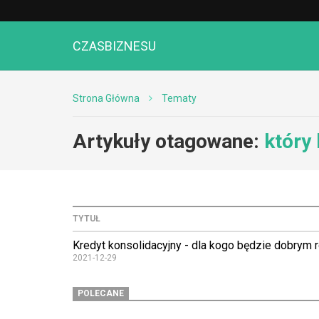
CZASBIZNESU
Strona Główna
Tematy
Artykuły otagowane:
który
TYTUŁ
Kredyt konsolidacyjny - dla kogo będzie dobrym
2021-12-29
POLECANE