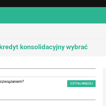
 kredyt konsolidacyjny wybrać
 rozwiązaniem?
CZYTAJ WIĘCEJ