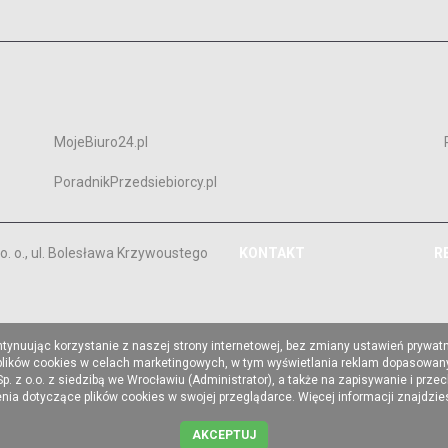
MojeBiuro24.pl
PoradnikPrzedsiebiorcy.pl
. o., ul. Bolesława Krzywoustego
KONTAKT
R
ntynuując korzystanie z naszej strony internetowej, bez zmiany ustawień prywat
 plików cookies w celach marketingowych, w tym wyświetlania reklam dopasowany
z o.o. z siedzibą we Wrocławiu (Administrator), a także na zapisywanie i prze
a dotyczące plików cookies w swojej przeglądarce. Więcej informacji znajdzi
AKCEPTUJ