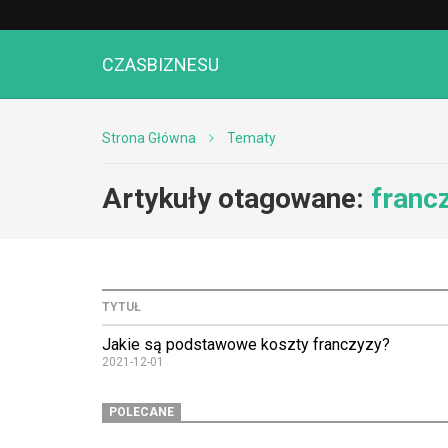
CZASBIZNESU
Strona Główna
Tematy
Artykuły otagowane:
francz
TYTUŁ
Jakie są podstawowe koszty franczyzy?
2021-12-01
POLECANE