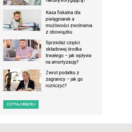
fakturę korygującą?
Kasa fiskalna dla
pielęgniarek a
możliwości zwolnienia
z obowiązku
Sprzedaż części
składowej środka
trwałego – jak wpływa
na amortyzację?
Zwrot podatku z
zagranicy – jak go
rozliczyć?
CZYTAJ WIĘCEJ