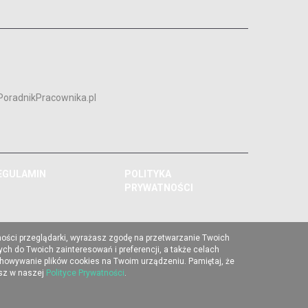
PoradnikPracownika.pl
EGULAMIN
POLITYKA
PRYWATNOŚCI
ności przeglądarki, wyrażasz zgodę na przetwarzanie Twoich
ch do Twoich zainteresowań i preferencji, a także celach
chowywanie plików cookies na Twoim urządzeniu. Pamiętaj, że
esz w naszej
Polityce Prywatności
.