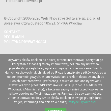
PoradnikPracownika.pl
© Copyright 2006-2026 Web INnovative Software sp. z o. o., ul.
Bolesława Krzywoustego 105/21, 51-166 Wrocław
KONTAKT
REGULAMIN
POLITYKA PRYWATNOŚCI
Używamy plików cookies na naszej stronie internetowej. Kontynuując
korzystanie z naszej strony internetowej, bez zmiany ustawień
prywatności przeglądarki, wyrażasz zgodę na przetwarzanie Twoich
danych osobowych takich jak adres IP czy identyfikatory plików cookies w
celach marketingowych, w tym wyświetlania reklam dopasowanych do
Twoich zainteresowań i preferencji, a także celach analitycznych i
statystycznych przez WINS WYDAWNICTWO Sp. z o.o. z siedzibą we
Wrocławiu (Administrator), a także na zapisywanie i przechowywanie
plików cookies na Twoim urządzeniu. Pamiętaj, że zawsze możesz
zmienić ustawienia dotyczące plików cookies w swojej przeglądarce.
Więcej informacji znajdziesz w naszej
Polityce Prywatności
.