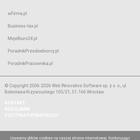
wFirma.pl
Business-tax.pl
MojeBiuro24.pl
PoradnikPrzedsiebiorcy.pl
PoradnikPracownika.pl
© Copyright 2006-2026 Web INnovative Software sp. z o. o., ul.
Bolesława Krzywoustego 105/21, 51-166 Wrocław
KONTAKT
REGULAMIN
POLITYKA PRYWATNOŚCI
Używamy plików cookies na naszej stronie internetowej. Kontynuując