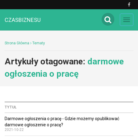
CZASBIZNESU
Toggl
navig
Strona Główna
Tematy
Artykuły otagowane:
darmowe
ogłoszenia o pracę
TYTUŁ
Darmowe ogłoszenia o pracę - Gdzie możemy opublikować
darmowe ogłoszenie o pracę?
2021-10-22