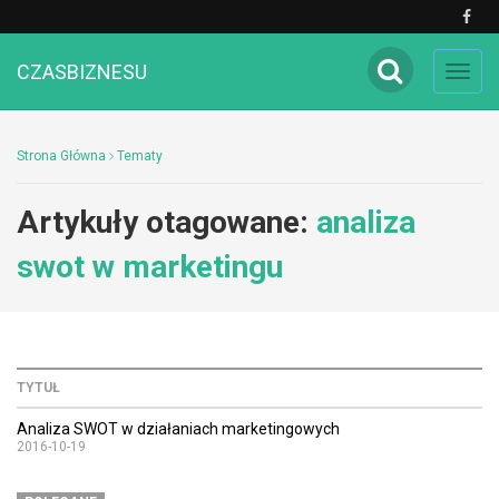
CZASBIZNESU
Toggl
navig
Strona Główna
Tematy
Artykuły otagowane:
analiza
swot w marketingu
TYTUŁ
Analiza SWOT w działaniach marketingowych
2016-10-19