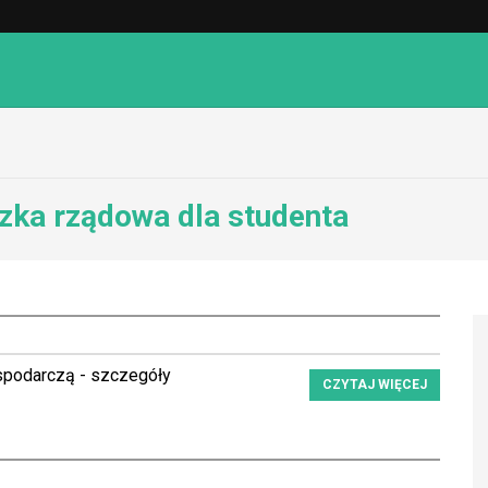
zka rządowa dla studenta
spodarczą - szczegóły
CZYTAJ WIĘCEJ