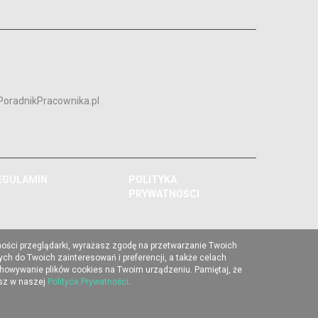
PoradnikPracownika.pl
EGULAMIN
POLITYKA
PRYWATNOŚCI
ności przeglądarki, wyrażasz zgodę na przetwarzanie Twoich
ch do Twoich zainteresowań i preferencji, a także celach
chowywanie plików cookies na Twoim urządzeniu. Pamiętaj, że
esz w naszej
Polityce Prywatności
.