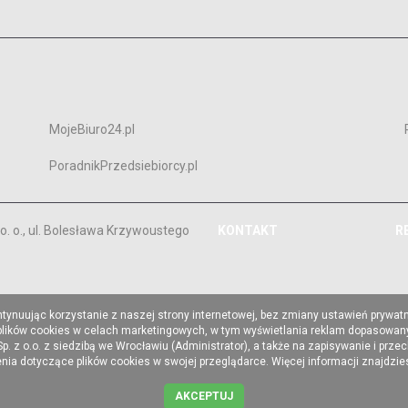
MojeBiuro24.pl
PoradnikPrzedsiebiorcy.pl
. o., ul. Bolesława Krzywoustego
KONTAKT
R
ntynuując korzystanie z naszej strony internetowej, bez zmiany ustawień prywat
 plików cookies w celach marketingowych, w tym wyświetlania reklam dopasowany
z o.o. z siedzibą we Wrocławiu (Administrator), a także na zapisywanie i prze
a dotyczące plików cookies w swojej przeglądarce. Więcej informacji znajdzi
AKCEPTUJ