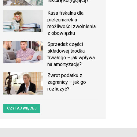
fakturę korygującą?
Kasa fiskalna dla
pielęgniarek a
możliwości zwolnienia
z obowiązku
Sprzedaż części
składowej środka
trwałego – jak wpływa
na amortyzację?
Zwrot podatku z
zagranicy – jak go
rozliczyć?
CZYTAJ WIĘCEJ