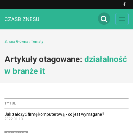
CZASBIZNESU
Toggl
navig
Strona Główna
Tematy
Artykuły otagowane:
działalność
w branże it
TYTUŁ
Jak założyć firmę komputerową - co jest wymagane?
2022-01-13