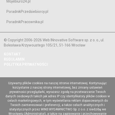
MojeBiuro24.pl
PoradnikPrzedsiebiorcy.pl
PoradnikPracownika.pl
© Copyright 2006-2026 Web INnovative Software sp. z o. o., ul.
Bolesława Krzywoustego 105/21, 51-166 Wrocław
KONTAKT
REGULAMIN
POLITYKA PRYWATNOŚCI
Używamy plików cookies na naszej stronie internetowej. Kontynuując
korzystanie z naszej strony internetowej, bez zmiany ustawień
prywatności przeglądarki, wyrażasz zgodę na przetwarzanie Twoich
danych osobowych takich jak adres IP czy identyfikatory plików cookies w
celach marketingowych, w tym wyświetlania reklam dopasowanych do
Twoich zainteresowań i preferencji, a także celach analitycznych i
statystycznych przez WINS WYDAWNICTWO Sp. z o.o. z siedzibą we
Wrocławiu (Administrator), a także na zapisywanie i przechowywanie