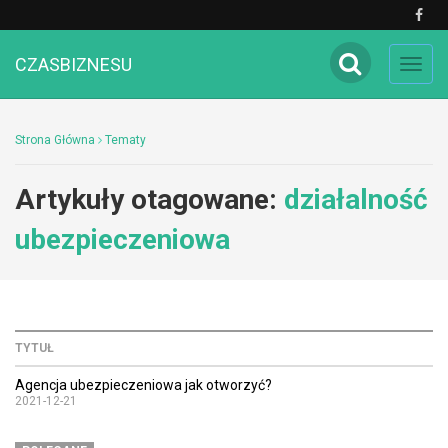
CZASBIZNESU
Toggl
navig
Strona Główna
Tematy
Artykuły otagowane:
działalność
ubezpieczeniowa
TYTUŁ
Agencja ubezpieczeniowa jak otworzyć?
2021-12-21