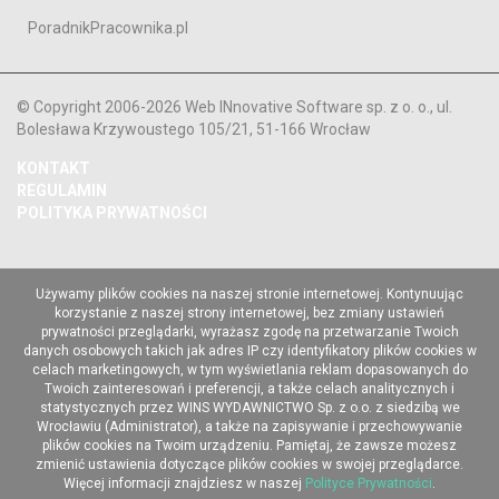
PoradnikPracownika.pl
© Copyright 2006-2026 Web INnovative Software sp. z o. o., ul.
Bolesława Krzywoustego 105/21, 51-166 Wrocław
KONTAKT
REGULAMIN
POLITYKA PRYWATNOŚCI
Używamy plików cookies na naszej stronie internetowej. Kontynuując
korzystanie z naszej strony internetowej, bez zmiany ustawień
prywatności przeglądarki, wyrażasz zgodę na przetwarzanie Twoich
danych osobowych takich jak adres IP czy identyfikatory plików cookies w
celach marketingowych, w tym wyświetlania reklam dopasowanych do
Twoich zainteresowań i preferencji, a także celach analitycznych i
statystycznych przez WINS WYDAWNICTWO Sp. z o.o. z siedzibą we
Wrocławiu (Administrator), a także na zapisywanie i przechowywanie
plików cookies na Twoim urządzeniu. Pamiętaj, że zawsze możesz
zmienić ustawienia dotyczące plików cookies w swojej przeglądarce.
Więcej informacji znajdziesz w naszej
Polityce Prywatności
.