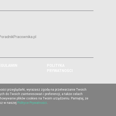
PoradnikPracownika.pl
EGULAMIN
POLITYKA
PRYWATNOŚCI
ności przeglądarki, wyrażasz zgodę na przetwarzanie Twoich
ch do Twoich zainteresowań i preferencji, a także celach
chowywanie plików cookies na Twoim urządzeniu. Pamiętaj, że
esz w naszej
Polityce Prywatności
.