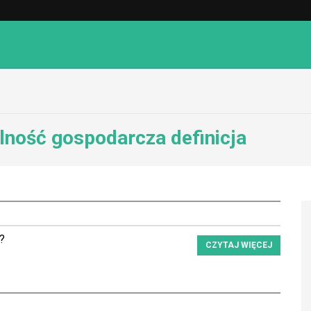
alność gospodarcza definicja
?
CZYTAJ WIĘCEJ