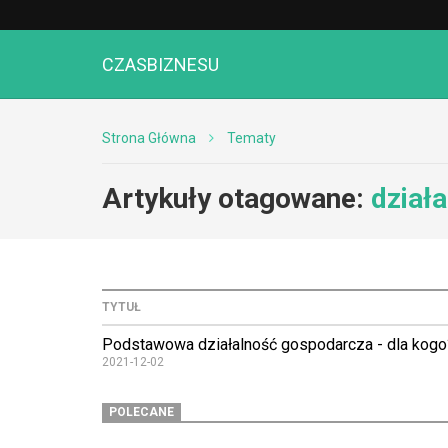
CZASBIZNESU
Strona Główna
Tematy
Artykuły otagowane:
dział
TYTUŁ
Podstawowa działalność gospodarcza - dla kogo
2021-12-02
POLECANE