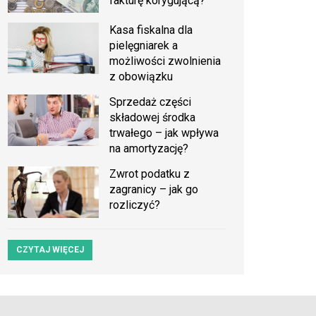
fakturę korygującą?
Kasa fiskalna dla
pielęgniarek a
możliwości zwolnienia
z obowiązku
Sprzedaż części
składowej środka
trwałego – jak wpływa
na amortyzację?
Zwrot podatku z
zagranicy – jak go
rozliczyć?
CZYTAJ WIĘCEJ