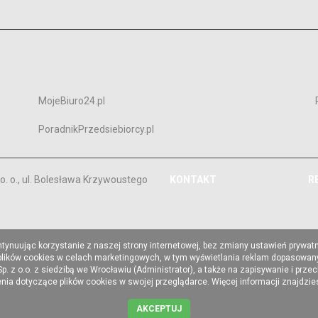
MojeBiuro24.pl
PoradnikPrzedsiebiorcy.pl
. o., ul. Bolesława Krzywoustego
KONTAKT
R
ntynuując korzystanie z naszej strony internetowej, bez zmiany ustawień prywat
 plików cookies w celach marketingowych, w tym wyświetlania reklam dopasowany
z o.o. z siedzibą we Wrocławiu (Administrator), a także na zapisywanie i prze
a dotyczące plików cookies w swojej przeglądarce. Więcej informacji znajdzi
AKCEPTUJ