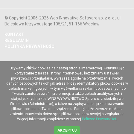
© Copyright 2006-2026 Web INnovative Software sp. z o. o., ul.
Bolesława Krzywoustego 105/21, 51-166 Wrocław
KONTAKT
REGULAMIN
POLITYKA PRYWATNOŚCI
Używamy plików cookies na naszej stronie internetowej. Kontynuując
korzystanie z naszej strony internetowej, bez zmiany ustawień
prywatności przeglądarki, wyrażasz zgodę na przetwarzanie Twoich
danych osobowych takich jak adres IP czy identyfikatory plików cookies w
celach marketingowych, w tym wyświetlania reklam dopasowanych do
Twoich zainteresowań i preferencji, a także celach analitycznych i
statystycznych przez WINS WYDAWNICTWO Sp. z o.o. z siedzibą we
Wrocławiu (Administrator), a także na zapisywanie i przechowywanie
plików cookies na Twoim urządzeniu. Pamiętaj, że zawsze możesz
zmienić ustawienia dotyczące plików cookies w swojej przeglądarce.
Więcej informacji znajdziesz w naszej
Polityce Prywatności
.
AKCEPTUJ