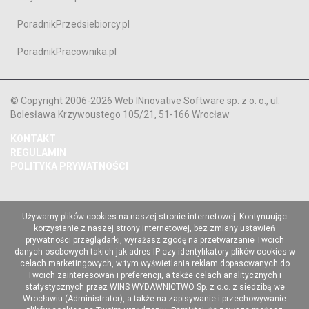
PoradnikPrzedsiebiorcy.pl
PoradnikPracownika.pl
© Copyright 2006-2026 Web INnovative Software sp. z o. o., ul.
Bolesława Krzywoustego 105/21, 51-166 Wrocław
KONTAKT
REGULAMIN
POLITYKA PRYWATNOŚCI
Używamy plików cookies na naszej stronie internetowej. Kontynuując
korzystanie z naszej strony internetowej, bez zmiany ustawień
prywatności przeglądarki, wyrażasz zgodę na przetwarzanie Twoich
danych osobowych takich jak adres IP czy identyfikatory plików cookies w
celach marketingowych, w tym wyświetlania reklam dopasowanych do
Twoich zainteresowań i preferencji, a także celach analitycznych i
statystycznych przez WINS WYDAWNICTWO Sp. z o.o. z siedzibą we
Wrocławiu (Administrator), a także na zapisywanie i przechowywanie