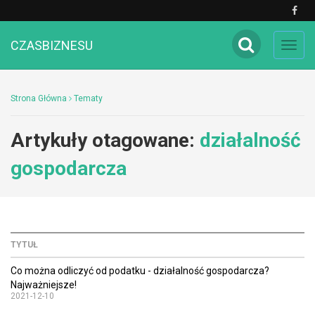
CZASBIZNESU
Toggl
navig
Strona Główna
Tematy
Artykuły otagowane:
działalność
gospodarcza
TYTUŁ
Co można odliczyć od podatku - działalność gospodarcza?
Najważniejsze!
2021-12-10