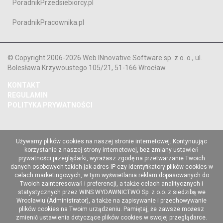
PoradnikPrzedsiebiorcy.pl
PoradnikPracownika.pl
© Copyright 2006-2026 Web INnovative Software sp. z o. o., ul.
Bolesława Krzywoustego 105/21, 51-166 Wrocław
KONTAKT
REGULAMIN
POLITYKA PRYWATNOŚCI
Używamy plików cookies na naszej stronie internetowej. Kontynuując
korzystanie z naszej strony internetowej, bez zmiany ustawień
prywatności przeglądarki, wyrażasz zgodę na przetwarzanie Twoich
danych osobowych takich jak adres IP czy identyfikatory plików cookies w
celach marketingowych, w tym wyświetlania reklam dopasowanych do
Twoich zainteresowań i preferencji, a także celach analitycznych i
statystycznych przez WINS WYDAWNICTWO Sp. z o.o. z siedzibą we
Wrocławiu (Administrator), a także na zapisywanie i przechowywanie
plików cookies na Twoim urządzeniu. Pamiętaj, że zawsze możesz
zmienić ustawienia dotyczące plików cookies w swojej przeglądarce.