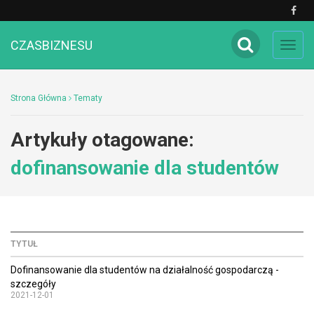
CZASBIZNESU
Toggl
navig
Strona Główna
Tematy
Artykuły otagowane:
dofinansowanie dla studentów
TYTUŁ
Dofinansowanie dla studentów na działalność gospodarczą -
szczegóły
2021-12-01