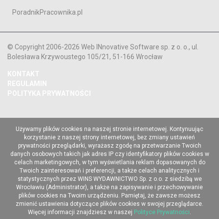
PoradnikPracownika.pl
© Copyright 2006-2026 Web INnovative Software sp. z o. o., ul.
Bolesława Krzywoustego 105/21, 51-166 Wrocław
KONTAKT
REGULAMIN
POLITYKA PRYWATNOŚCI
Używamy plików cookies na naszej stronie internetowej. Kontynuując
korzystanie z naszej strony internetowej, bez zmiany ustawień
prywatności przeglądarki, wyrażasz zgodę na przetwarzanie Twoich
danych osobowych takich jak adres IP czy identyfikatory plików cookies w
celach marketingowych, w tym wyświetlania reklam dopasowanych do
Twoich zainteresowań i preferencji, a także celach analitycznych i
statystycznych przez WINS WYDAWNICTWO Sp. z o.o. z siedzibą we
Wrocławiu (Administrator), a także na zapisywanie i przechowywanie
plików cookies na Twoim urządzeniu. Pamiętaj, że zawsze możesz
zmienić ustawienia dotyczące plików cookies w swojej przeglądarce.
Więcej informacji znajdziesz w naszej
Polityce Prywatności
.