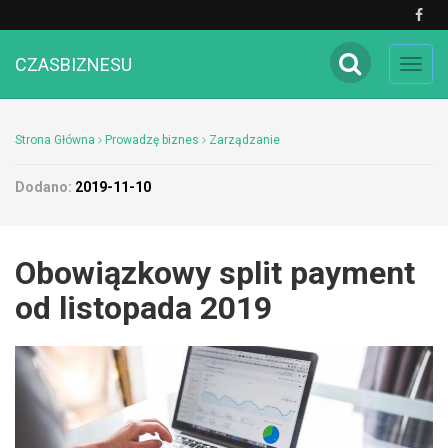
CZASBIZNESU
Toggl
navig
Strona Główna
Prowadzę biznes
Zarządzanie
Dodano:
2019-11-10
Obowiązkowy split payment
od listopada 2019