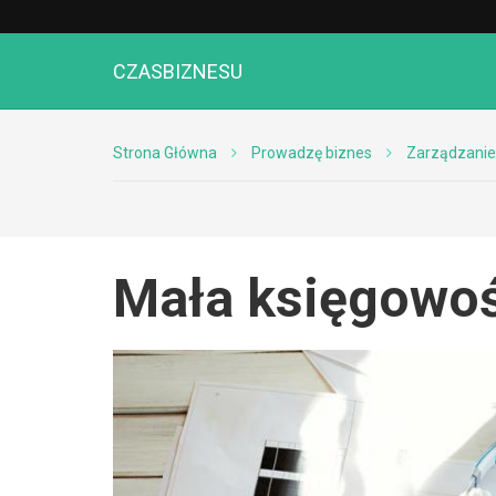
CZASBIZNESU
Strona Główna
Prowadzę biznes
Zarządzanie
Mała księgowość