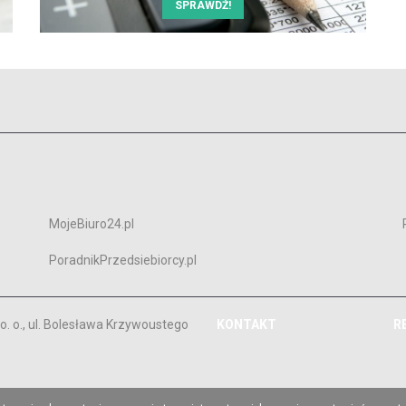
SPRAWDŹ!
MojeBiuro24.pl
PoradnikPrzedsiebiorcy.pl
. o., ul. Bolesława Krzywoustego
KONTAKT
R