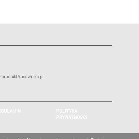
PoradnikPracownika.pl
EGULAMIN
POLITYKA
PRYWATNOŚCI